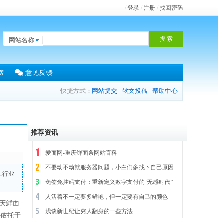
/
登录
/
注册
/
找回密码
网站名称
榜
意见反馈
快捷方式：
网站提交
-
软文投稿
-
帮助中心
推荐资讯
爱面网-重庆鲜面条网站百科
不要动不动就服务器问题，小白们多找下自己原因
土行业
免签免挂码支付：重新定义数字支付的“无感时代”
人活着不一定要多鲜艳，但一定要有自己的颜色
重庆鲜面
浅谈新世纪让穷人翻身的一些方法
 依托于