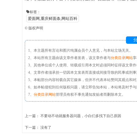
标签：
爱面网,重庆鲜面条,网站百科
©
版权声明
分
1、本主题所有言论和图片纯属会员个人意见，与本站立场无关。
2、本站所有主题由该文章作者发表，该文章作者与
分类目录网站
享
3、其他单位或个人使用、转载或引用本文时必须同时征得该文章作
4、文章作者须承担一切因本文发表而直接或间接导致的民事或刑事
5、本帖部分内容转载自其它媒体，但并不代表本站赞同其观点和对
6、如本帖侵犯到任何版权问题，请立即告知本站，本站将及时予与
7、
分类目录网站
管理员有权不事先通知发贴者而删除本文。
上一篇：
不要动不动就服务器问题，小白们多找下自己原因
下一篇： 没有了