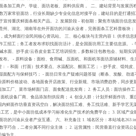
条加工商户、学徒、面坊老板、原料供应商 。 二、建站背景与发展历程 1
数万家常驻面坊，行业长期缺少专业化信息对接平台，建站目的是打通招
传重庆鲜面条相关产品。 2. 发展阶段 - 初创期：聚焦市场面坊信息
、贵州、湖北、湖南等在外开面坊的川渝从业者，完善面条工艺科普板块； -
成为鲜面行业民间核心资讯站。 三、核心板块与主营内容 1. 供求信息
操作工招工；务工者发布求职找面坊活计，是全国面坊用工主要信息源。 - 
碱水面、抄手皮/云吞皮全套工艺培训招生，多数标注包教包会、短期实
息发布。 - 原料设备：面粉、食用碱、压面机、和面机等面坊原辅材料、生
货： - 和面（打面）技术要点、水温配比、醒面工艺； - 抄手皮、馄饨皮
、湿面配方与保鲜技巧； - 面坊日常生产疑难问题答疑（断条、发酸、劲道
、面粉原料价格波动、各地面食开店政策、行业新规、市场消费趋势，同步更
鲜面加工厂、菜市场鲜面门店、面食配送批发商； 2. 务工人员：面坊操作
、面机设备厂商、食品添加剂供应商； 4. 创业人群：计划开鲜面作坊、重
填补国内鲜面作坊垂直资讯空白，解决面坊招工难、务工找活难、新手学艺无
操工艺，是中小面坊低成本学习标准化生产技术的免费平台； 3. 区域产业
的川渝从业者产业互通。 六、补充备注 1. 域名区分：本站域名263.i
名数字巧合，二者分属不同行业主体 ； 2. 运营属性：民营垂直行业资讯公
采编为主。