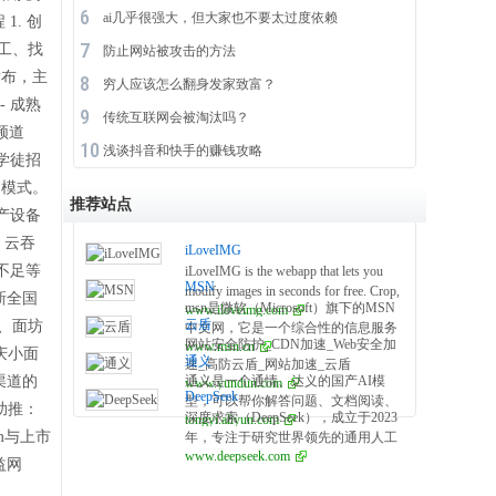
ai几乎很强大，但大家也不要太过度依赖
. 创
工、找
防止网站被攻击的方法
发布，主
穷人应该怎么翻身发家致富？
 成熟
传统互联网会被淘汰吗？
频道
浅谈抖音和快手的赚钱攻略
学徒招
训模式。
推荐站点
产设备
、云吞
iLoveIMG
不足等
iLoveIMG is the webapp that lets you
MSN
modify images in seconds for free. Crop,
新全国
msn是微软（Microsoft）旗下的MSN
www.iloveimg.com
resize, compress, convert, and more in
云盾
工、面坊
中文网，它是一个综合性的信息服务
just a few clicks!
网站安全防护_CDN加速_Web安全加
www.msn.cn
平台，提供新闻、天气、健康、娱
庆小面
通义
速_高防云盾_网站加速_云盾
乐、体育、财经、科技等多方面的资
渠道的
通义是一个通情、达义的国产AI模
www.yundun.com
_「YUNDUN」
讯。该网站以中文为主要语言，面向
DeepSeek
型，可以帮你解答问题、文档阅读、
中国及全球华语用户，内容涵盖国内
助推：
深度求索（DeepSeek），成立于2023
tongyi.aliyun.com
联网搜索并写作总结，最多支持1000
外重要新闻事件、实时天气信息、健
m与上市
年，专注于研究世界领先的通用人工
万字的文档速读。通义tongyi.ai_你的
康生活建议、娱乐八卦、体育赛事报
www.deepseek.com
智能底层模型与技术，挑战人工智能
全能AI助手
益网
道、财经市场动态等。
前沿性难题。基于自研训练框架、自