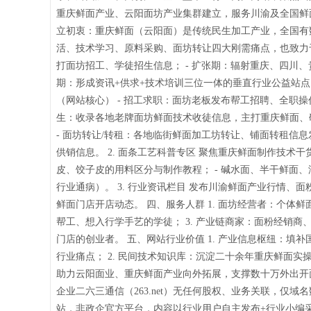
重庆鲜面产业、云阳面坊产业集群建立，服务川渝及全国鲜面
立初衷：重庆鲜面（云阳面）是传统民生加工产业，全国有
活、技术学习、原料采购、面坊转让四大刚需痛点，也致力于宣
打面坊招工、学徒招生信息； - 扩张期：辐射重庆、四川
期：形成资讯+供求+技术培训三位一体的垂直行业公益站点，
（网站核心） - 招工求职：面坊老板发布帮工招聘、全职
生：收录各地老牌面坊鲜面技术收徒信息，主打重庆鲜面、
- 面坊转让/转租：各地临街鲜面加工坊转让、铺面转租信
供销信息。 2. 面条工艺科普专区 聚焦重庆鲜面制作技术干
皮、饺子皮的用料区分与制作教程； - 碱水面、半干鲜面
行业通病）。 3. 行业资讯栏目 发布川渝鲜面产业行情
鲜面门店开店动态。 四、服务人群 1. 面坊经营者：个体
帮工、想入行学手艺的学徒； 3. 产业链商家：面粉经销商
门店的创业者。 五、网站行业价值 1. 产业信息枢纽：
行业痛点； 2. 民间技术知识库：沉淀二十余年重庆鲜面实
助力云阳面业、重庆鲜面产业向外拓展，支撑数十万外出开面坊
企业二六三通信（263.net）无任何股权、业务关联，仅域
站，非政企官方平台，内容以行业用户自主发布+行业小编