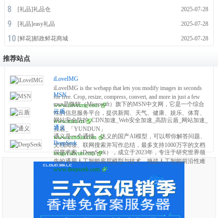
[
礼品
]
礼品仓
2025-07-28
[
礼品
]
easy礼品
2025-07-28
[
鲜花
]
邮政鲜花商城
2025-07-28
推荐站点
iLoveIMG
iLoveIMG is the webapp that lets you modify images in seconds
MSN
for free. Crop, resize, compress, convert, and more in just a few
msn是微软（Microsoft）旗下的MSN中文网，它是一个综合
www.iloveimg.com
clicks!
云盾
性的信息服务平台，提供新闻、天气、健康、娱乐、体育、
网站安全防护_CDN加速_Web安全加速_高防云盾_网站加速_
www.msn.cn
财经、科技等多方面的资讯。该网站以中文为主要语言，面
通义
云盾_「YUNDUN」
向中国及全球华语用户，内容涵盖国内外重要新闻事件、实
通义是一个通情、达义的国产AI模型，可以帮你解答问题、
www.yundun.com
时天气信息、健康生活建议、娱乐八卦、体育赛事报道、财
DeepSeek
文档阅读、联网搜索并写作总结，最多支持1000万字的文档
经市场动态等。
深度求索（DeepSeek），成立于2023年，专注于研究世界领
tongyi.aliyun.com
速读。通义tongyi.ai_你的全能AI助手
先的通用人工智能底层模型与技术，挑战人工智能前沿性难
www.deepseek.com
题。基于自研训练框架、自建智算集群和万卡算力等资源，
深度求索团队仅用半年时间便已发布并开源多个百亿级参数
大模型