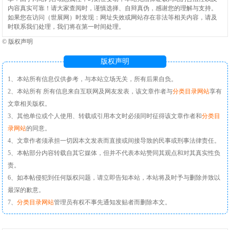
内容真实可靠！请大家查阅时，谨慎选择、自辩真伪，感谢您的理解与支持。
如果您在访问（世展网）时发现：网址失效或网站存在非法等相关内容，请及
时联系我们处理，我们将在第一时间处理。
©
版权声明
版权声明
1、本站所有信息仅供参考，与本站立场无关，所有后果自负。
2、本站所有 所有信息来自互联网及网友发表，该文章作者与
分类目录网站
享有
文章相关版权。
3、其他单位或个人使用、转载或引用本文时必须同时征得该文章作者和
分类目
录网站
的同意。
4、文章作者须承担一切因本文发表而直接或间接导致的民事或刑事法律责任。
5、本帖部分内容转载自其它媒体，但并不代表本站赞同其观点和对其真实性负
责。
6、如本帖侵犯到任何版权问题，请立即告知本站，本站将及时予与删除并致以
最深的歉意。
7、
分类目录网站
管理员有权不事先通知发贴者而删除本文。