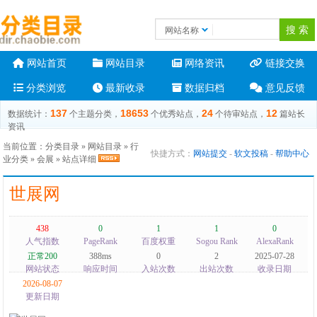
网站名称
网站首页
网站目录
网络资讯
链接交换
分类浏览
最新收录
数据归档
意见反馈
137
18653
24
12
数据统计：
个主题分类，
个优秀站点，
个待审站点，
篇站长
资讯
当前位置：
分类目录
»
网站目录
»
行
快捷方式：
网站提交
-
软文投稿
-
帮助中心
业分类
»
会展
» 站点详细
世展网
438
0
1
1
0
人气指数
PageRank
百度权重
Sogou Rank
AlexaRank
正常200
388ms
0
2
2025-07-28
网站状态
响应时间
入站次数
出站次数
收录日期
2026-08-07
更新日期