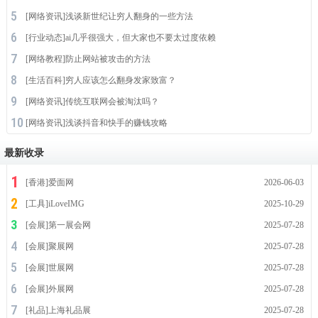
[
网络资讯
]
浅谈新世纪让穷人翻身的一些方法
[
行业动态
]
ai几乎很强大，但大家也不要太过度依赖
[
网络教程
]
防止网站被攻击的方法
[
生活百科
]
穷人应该怎么翻身发家致富？
[
网络资讯
]
传统互联网会被淘汰吗？
[
网络资讯
]
浅谈抖音和快手的赚钱攻略
最新收录
[
香港
]
爱面网
2026-06-03
[
工具
]
iLoveIMG
2025-10-29
[
会展
]
第一展会网
2025-07-28
[
会展
]
聚展网
2025-07-28
[
会展
]
世展网
2025-07-28
[
会展
]
外展网
2025-07-28
[
礼品
]
上海礼品展
2025-07-28