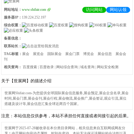
网站地址：
www.shifair.com
访问网站
网站认领
服务器IP：
139.224.252.197
综合权重：
备案信息：
联系站长：
TAG标签：
展会
展览会
国际展会
展会门票
博览会
展会信息
展会会
刊
相关查询：
百度搜索
|
百度收录
|
网站综合查询
|
域名查询
|
网站安全检测
关于【世展网】的描述介绍
世展网Shifair.com-为您提供全球国际展会信息服务,展会预定,展会企业名录,展会
时间,展会门票,展会会刊,展会行程,展会物流,展会推广,展会签证,观众引流,展位
搭建及设计等,展会信息汇集全球近两百个国家。
注意：本站信息仅供参考，本站不承担任何直接或者间接引起的后果。
世展网
于2025-07-28被收录在本分类目录网站，相关信息来自互联网或网友分
享！由于网站内容动态属性，时刻在变动，本站无法保证该网站的合法性以及