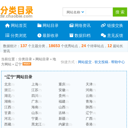
网站名称
网站首页
网站目录
网络资讯
链接交换
分类浏览
最新收录
数据归档
意见反馈
137
18653
24
12
数据统计：
个主题分类，
个优秀站点，
个待审站点，
篇站长
资讯
当前位置：
分类目录
»
网站目录
»
地
快捷方式：
网站提交
-
软文投稿
-
帮助中心
方网站
»
辽宁
“辽宁”网站目录
北京
上海
重庆
天津
(5)
(6)
(16)
(5)
浙江
江苏
安徽
河南
(6)
(7)
(4)
(7)
湖北
四川
贵州
云南
(7)
(5)
(4)
(5)
湖南
广东
福建
青海
(4)
(3)
(2)
(3)
江西
海南
山西
陕西
(2)
(2)
(3)
(6)
甘肃
山东
吉林
辽宁
(2)
(8)
(3)
(4)
河北
宁夏
新疆
广西
(3)
(4)
(2)
(4)
西藏
黑龙江
内蒙古
香港
(3)
(1)
(2)
(5)