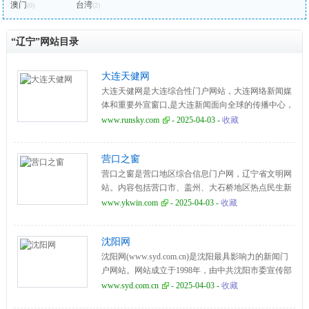
澳门
台湾
(0)
(2)
“辽宁”网站目录
大连天健网
大连天健网是大连综合性门户网站，大连网络新闻媒
体和重要外宣窗口,是大连新闻面向全球的传播中心，
提供大连房产、大连旅游、大连人才、大连教育、大
www.runsky.com
- 2025-04-03 -
收藏
连天气和网络购物等重要信息。
营口之窗
营口之窗是营口地区综合信息门户网，辽宁省文明网
站。内容包括营口市、盖州、大石桥地区热点民生新
闻，营口百姓说事，营口人才、房产、健康等营口生
www.ykwin.com
- 2025-04-03 -
收藏
活信息。
沈阳网
沈阳网(www.syd.com.cn)是沈阳最具影响力的新闻门
户网站。网站成立于1998年，由中共沈阳市委宣传部
主管，沈阳日报社主办，是国务院新闻办批准的东北
www.syd.com.cn
- 2025-04-03 -
收藏
首家由媒体创办的新闻网站