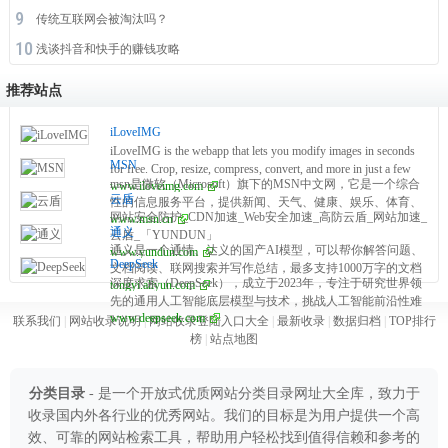
传统互联网会被淘汰吗？
浅谈抖音和快手的赚钱攻略
推荐站点
iLoveIMG
iLoveIMG is the webapp that lets you modify images in seconds
MSN
for free. Crop, resize, compress, convert, and more in just a few
msn是微软（Microsoft）旗下的MSN中文网，它是一个综合
www.iloveimg.com
clicks!
云盾
性的信息服务平台，提供新闻、天气、健康、娱乐、体育、
网站安全防护_CDN加速_Web安全加速_高防云盾_网站加速_
www.msn.cn
财经、科技等多方面的资讯。该网站以中文为主要语言，面
通义
云盾_「YUNDUN」
向中国及全球华语用户，内容涵盖国内外重要新闻事件、实
通义是一个通情、达义的国产AI模型，可以帮你解答问题、
www.yundun.com
时天气信息、健康生活建议、娱乐八卦、体育赛事报道、财
DeepSeek
文档阅读、联网搜索并写作总结，最多支持1000万字的文档
经市场动态等。
深度求索（DeepSeek），成立于2023年，专注于研究世界领
tongyi.aliyun.com
速读。通义tongyi.ai_你的全能AI助手
先的通用人工智能底层模型与技术，挑战人工智能前沿性难
www.deepseek.com
题。基于自研训练框架、自建智算集群和万卡算力等资源，
联系我们
|
网站收录说明
|
网站收录登陆入口大全
|
最新收录
|
数据归档
|
TOP排行
深度求索团队仅用半年时间便已发布并开源多个百亿级参数
榜
|
站点地图
大模型
分类目录
- 是一个开放式优质网站分类目录网址大全库，致力于
收录国内外各行业的优秀网站。我们的目标是为用户提供一个高
效、可靠的网站检索工具，帮助用户轻松找到值得信赖和参考的