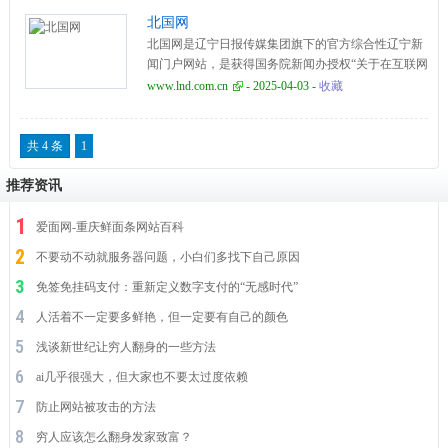
北国网
北国网是辽宁日报传媒集团旗下的官方综合性辽宁新
闻门户网站，是获得国务院新闻办授权“关于在互联网
登载新闻内容”的重点新闻网站之一，是辽宁省最具权
www.lnd.com.cn
- 2025-04-03 -
收藏
威性的新闻综合性网站
共 4 条
1
推荐资讯
爱面网-重庆鲜面条网站百科
不要动不动就服务器问题，小白们多找下自己原因
免签免挂码支付：重新定义数字支付的“无感时代”
人活着不一定要多鲜艳，但一定要有自己的颜色
浅谈新世纪让穷人翻身的一些方法
ai几乎很强大，但大家也不要太过度依赖
防止网站被攻击的方法
穷人应该怎么翻身发家致富？