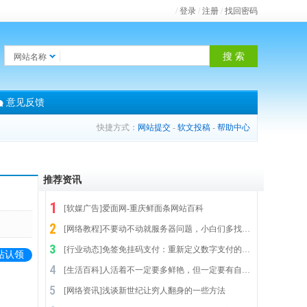
/
登录
/
注册
/
找回密码
网站名称
意见反馈
快捷方式：
网站提交
-
软文投稿
-
帮助中心
推荐资讯
[
软媒广告
]
爱面网-重庆鲜面条网站百科
[
网络教程
]
不要动不动就服务器问题，小白们多找下自己原因
[
行业动态
]
免签免挂码支付：重新定义数字支付的“无感时代”
站认领
[
生活百科
]
人活着不一定要多鲜艳，但一定要有自己的颜色
[
网络资讯
]
浅谈新世纪让穷人翻身的一些方法