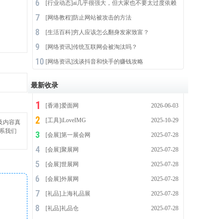
[
行业动态
]
ai几乎很强大，但大家也不要太过度依赖
[
网络教程
]
防止网站被攻击的方法
[
生活百科
]
穷人应该怎么翻身发家致富？
[
网络资讯
]
传统互联网会被淘汰吗？
[
网络资讯
]
浅谈抖音和快手的赚钱攻略
最新收录
[
香港
]
爱面网
2026-06-03
[
工具
]
iLoveIMG
2025-10-29
及内容真
系我们
[
会展
]
第一展会网
2025-07-28
[
会展
]
聚展网
2025-07-28
[
会展
]
世展网
2025-07-28
[
会展
]
外展网
2025-07-28
[
礼品
]
上海礼品展
2025-07-28
[
礼品
]
礼品仓
2025-07-28