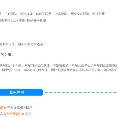
讯
门户网站
科技媒体
移动互联网
游戏新闻
风险投资新闻
科技创新
综合查询
|
域名查询
|
网站安全检测
索，更要向未来、向未知的方向迈进。
起的后果。
自互联网或网友分享！由于网站内容动态属性，时刻在变动，本站无法保证该网站的合法性以
如果您在访问（DoNews）时发现：网址失效或网站存在非法等相关内容，请及时联
版权声明
录网站
享有文章相关版权。
者和
分类目录网站
的同意。