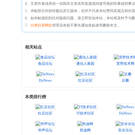
4、文章作者须承担一切因本文发表而直接或间接导致的民事或刑事
5、本帖部分内容转载自其它媒体，但并不代表本站赞同其观点和对
6、如本帖侵犯到任何版权问题，请立即告知本站，本站将及时予与
7、
分类目录网站
管理员有权不事先通知发贴者而删除本文。
相关站点
食品论坛
通信人家园
宽带技术网
DoNews
红豆社区
豆瓣
本类排行榜
红豆社区
IT技术社区
DoNews
华声论坛
凯迪网
安全论坛