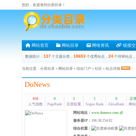
您好，欢迎来到分类目录！
网站首页
网站目录
网络资讯
链接交
137
18653
24
数据统计：
个主题分类，
个优秀站点，
个待审站点，
当前位置：
分类目录
»
网站目录
»
综合门户
»
社区
» 站点详细
DoNews
610
0
3
1
0
正常
人气指数
PageRank
百度权重
Sogou Rank
AlexaRank
网站
网站地址：
www.donews.com
服务器IP：
106.38.254.82
综合权重：