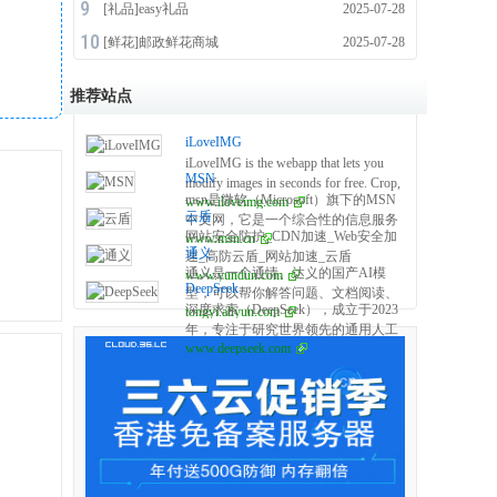
[
礼品
]
easy礼品
2025-07-28
[
鲜花
]
邮政鲜花商城
2025-07-28
推荐站点
iLoveIMG
iLoveIMG is the webapp that lets you
MSN
modify images in seconds for free. Crop,
msn是微软（Microsoft）旗下的MSN
www.iloveimg.com
resize, compress, convert, and more in
云盾
中文网，它是一个综合性的信息服务
just a few clicks!
网站安全防护_CDN加速_Web安全加
www.msn.cn
平台，提供新闻、天气、健康、娱
通义
速_高防云盾_网站加速_云盾
乐、体育、财经、科技等多方面的资
通义是一个通情、达义的国产AI模
www.yundun.com
_「YUNDUN」
讯。该网站以中文为主要语言，面向
DeepSeek
型，可以帮你解答问题、文档阅读、
中国及全球华语用户，内容涵盖国内
深度求索（DeepSeek），成立于2023
tongyi.aliyun.com
联网搜索并写作总结，最多支持1000
外重要新闻事件、实时天气信息、健
年，专注于研究世界领先的通用人工
万字的文档速读。通义tongyi.ai_你的
康生活建议、娱乐八卦、体育赛事报
www.deepseek.com
智能底层模型与技术，挑战人工智能
全能AI助手
道、财经市场动态等。
前沿性难题。基于自研训练框架、自
建智算集群和万卡算力等资源，深度
求索团队仅用半年时间便已发布并开
源多个百亿级参数大模型