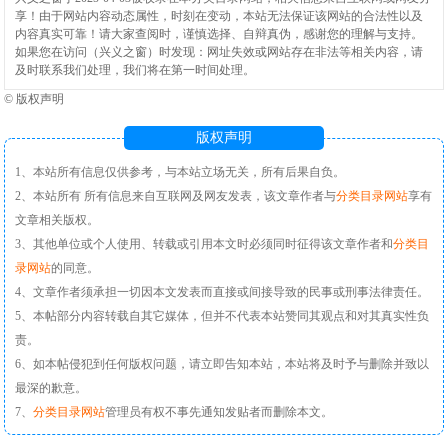
享！由于网站内容动态属性，时刻在变动，本站无法保证该网站的合法性以及
内容真实可靠！请大家查阅时，谨慎选择、自辩真伪，感谢您的理解与支持。
如果您在访问（兴义之窗）时发现：网址失效或网站存在非法等相关内容，请
及时联系我们处理，我们将在第一时间处理。
©
版权声明
版权声明
1、本站所有信息仅供参考，与本站立场无关，所有后果自负。
2、本站所有 所有信息来自互联网及网友发表，该文章作者与
分类目录网站
享有
文章相关版权。
3、其他单位或个人使用、转载或引用本文时必须同时征得该文章作者和
分类目
录网站
的同意。
4、文章作者须承担一切因本文发表而直接或间接导致的民事或刑事法律责任。
5、本帖部分内容转载自其它媒体，但并不代表本站赞同其观点和对其真实性负
责。
6、如本帖侵犯到任何版权问题，请立即告知本站，本站将及时予与删除并致以
最深的歉意。
7、
分类目录网站
管理员有权不事先通知发贴者而删除本文。