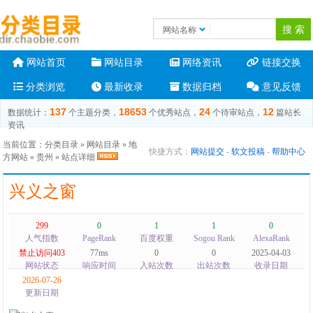
网站名称
网站首页
网站目录
网络资讯
链接交换
分类浏览
最新收录
数据归档
意见反馈
137
18653
24
12
数据统计：
个主题分类，
个优秀站点，
个待审站点，
篇站长
资讯
当前位置：
分类目录
»
网站目录
»
地
快捷方式：
网站提交
-
软文投稿
-
帮助中心
方网站
»
贵州
» 站点详细
兴义之窗
299
0
1
1
0
人气指数
PageRank
百度权重
Sogou Rank
AlexaRank
禁止访问403
77ms
0
0
2025-04-03
网站状态
响应时间
入站次数
出站次数
收录日期
2026-07-26
更新日期