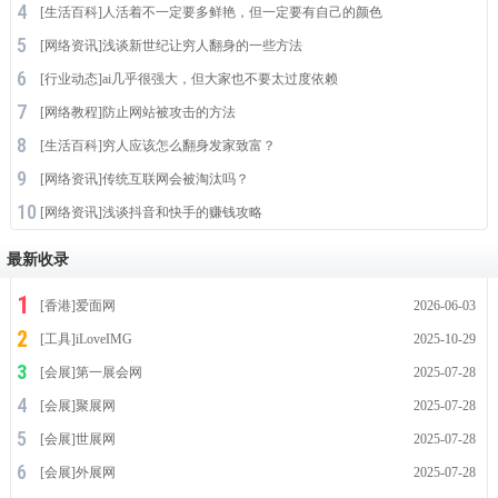
[
生活百科
]
人活着不一定要多鲜艳，但一定要有自己的颜色
[
网络资讯
]
浅谈新世纪让穷人翻身的一些方法
[
行业动态
]
ai几乎很强大，但大家也不要太过度依赖
[
网络教程
]
防止网站被攻击的方法
[
生活百科
]
穷人应该怎么翻身发家致富？
[
网络资讯
]
传统互联网会被淘汰吗？
[
网络资讯
]
浅谈抖音和快手的赚钱攻略
最新收录
[
香港
]
爱面网
2026-06-03
[
工具
]
iLoveIMG
2025-10-29
[
会展
]
第一展会网
2025-07-28
[
会展
]
聚展网
2025-07-28
[
会展
]
世展网
2025-07-28
[
会展
]
外展网
2025-07-28