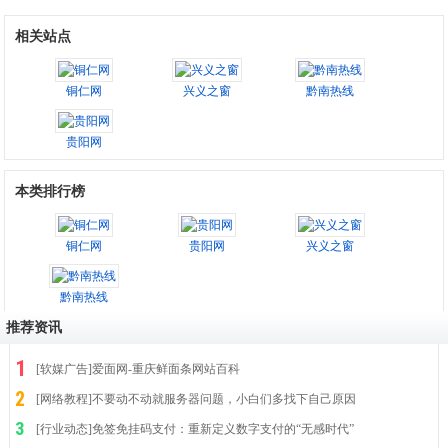
相关站点
铜仁网
兴义之窗
黔南热线
贵阳网
本类排行榜
铜仁网
贵阳网
兴义之窗
黔南热线
推荐资讯
[
软媒广告
]
爱面网-重庆鲜面条网站百科
[
网络教程
]
不要动不动就服务器问题，小白们多找下自己原因
[
行业动态
]
免签免挂码支付：重新定义数字支付的“无感时代”