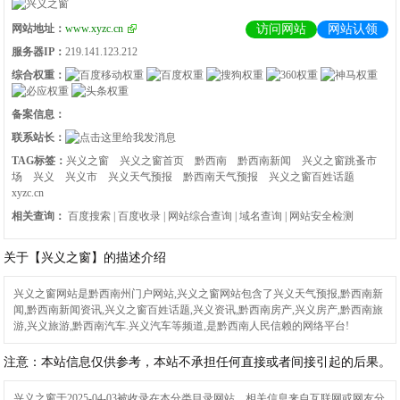
网站地址：
www.xyzc.cn
访问网站
网站认领
服务器IP：
219.141.123.212
综合权重：
备案信息：
联系站长：
TAG标签：
兴义之窗
兴义之窗首页
黔西南
黔西南新闻
兴义之窗跳蚤市
场
兴义
兴义市
兴义天气预报
黔西南天气预报
兴义之窗百姓话题
xyzc.cn
相关查询：
百度搜索
|
百度收录
|
网站综合查询
|
域名查询
|
网站安全检测
关于【兴义之窗】的描述介绍
兴义之窗网站是黔西南州门户网站,兴义之窗网站包含了兴义天气预报,黔西南新
闻,黔西南新闻资讯,兴义之窗百姓话题,兴义资讯,黔西南房产,兴义房产,黔西南旅
游,兴义旅游,黔西南汽车.兴义汽车等频道,是黔西南人民信赖的网络平台!
注意：本站信息仅供参考，本站不承担任何直接或者间接引起的后果。
兴义之窗
于2025-04-03被收录在本分类目录网站，相关信息来自互联网或网友分