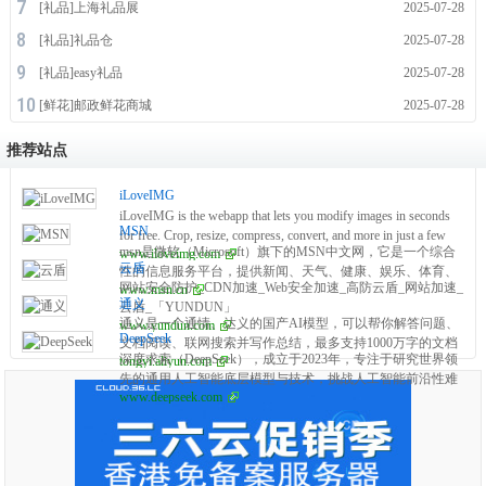
[
礼品
]
上海礼品展
2025-07-28
[
礼品
]
礼品仓
2025-07-28
[
礼品
]
easy礼品
2025-07-28
[
鲜花
]
邮政鲜花商城
2025-07-28
推荐站点
iLoveIMG
iLoveIMG is the webapp that lets you modify images in seconds
MSN
for free. Crop, resize, compress, convert, and more in just a few
msn是微软（Microsoft）旗下的MSN中文网，它是一个综合
www.iloveimg.com
clicks!
云盾
性的信息服务平台，提供新闻、天气、健康、娱乐、体育、
网站安全防护_CDN加速_Web安全加速_高防云盾_网站加速_
www.msn.cn
财经、科技等多方面的资讯。该网站以中文为主要语言，面
通义
云盾_「YUNDUN」
向中国及全球华语用户，内容涵盖国内外重要新闻事件、实
通义是一个通情、达义的国产AI模型，可以帮你解答问题、
www.yundun.com
时天气信息、健康生活建议、娱乐八卦、体育赛事报道、财
DeepSeek
文档阅读、联网搜索并写作总结，最多支持1000万字的文档
经市场动态等。
深度求索（DeepSeek），成立于2023年，专注于研究世界领
tongyi.aliyun.com
速读。通义tongyi.ai_你的全能AI助手
先的通用人工智能底层模型与技术，挑战人工智能前沿性难
www.deepseek.com
题。基于自研训练框架、自建智算集群和万卡算力等资源，
深度求索团队仅用半年时间便已发布并开源多个百亿级参数
大模型