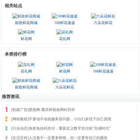
相关站点
邮政鲜花商城
168鲜花速递
六朵花鲜花
鲜花网
花礼网
本类排行榜
花礼网
鲜花网
168鲜花速递
邮政鲜花商城
六朵花鲜花
推荐资讯
[
软媒广告
]
爱面网-重庆鲜面条网站百科
[
网络教程
]
不要动不动就服务器问题，小白们多找下自己原因
[
行业动态
]
免签免挂码支付：重新定义数字支付的“无感时代”
[
生活百科
]
人活着不一定要多鲜艳，但一定要有自己的颜色