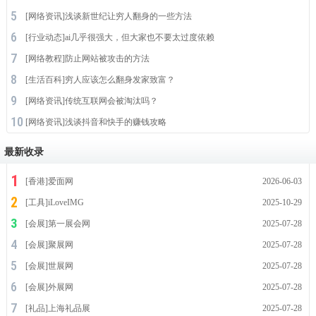
[
网络资讯
]
浅谈新世纪让穷人翻身的一些方法
[
行业动态
]
ai几乎很强大，但大家也不要太过度依赖
[
网络教程
]
防止网站被攻击的方法
[
生活百科
]
穷人应该怎么翻身发家致富？
[
网络资讯
]
传统互联网会被淘汰吗？
[
网络资讯
]
浅谈抖音和快手的赚钱攻略
最新收录
[
香港
]
爱面网
2026-06-03
[
工具
]
iLoveIMG
2025-10-29
[
会展
]
第一展会网
2025-07-28
[
会展
]
聚展网
2025-07-28
[
会展
]
世展网
2025-07-28
[
会展
]
外展网
2025-07-28
[
礼品
]
上海礼品展
2025-07-28