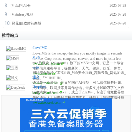
[
礼品
]
礼品仓
2025-07-28
[
礼品
]
easy礼品
2025-07-28
[
鲜花
]
邮政鲜花商城
2025-07-28
推荐站点
iLoveIMG
iLoveIMG is the webapp that lets you modify images in seconds
MSN
for free. Crop, resize, compress, convert, and more in just a few
msn是微软（Microsoft）旗下的MSN中文网，它是一个综合
www.iloveimg.com
clicks!
云盾
性的信息服务平台，提供新闻、天气、健康、娱乐、体育、
网站安全防护_CDN加速_Web安全加速_高防云盾_网站加速_
www.msn.cn
财经、科技等多方面的资讯。该网站以中文为主要语言，面
通义
云盾_「YUNDUN」
向中国及全球华语用户，内容涵盖国内外重要新闻事件、实
通义是一个通情、达义的国产AI模型，可以帮你解答问题、
www.yundun.com
时天气信息、健康生活建议、娱乐八卦、体育赛事报道、财
DeepSeek
文档阅读、联网搜索并写作总结，最多支持1000万字的文档
经市场动态等。
深度求索（DeepSeek），成立于2023年，专注于研究世界领
tongyi.aliyun.com
速读。通义tongyi.ai_你的全能AI助手
先的通用人工智能底层模型与技术，挑战人工智能前沿性难
www.deepseek.com
题。基于自研训练框架、自建智算集群和万卡算力等资源，
深度求索团队仅用半年时间便已发布并开源多个百亿级参数
大模型