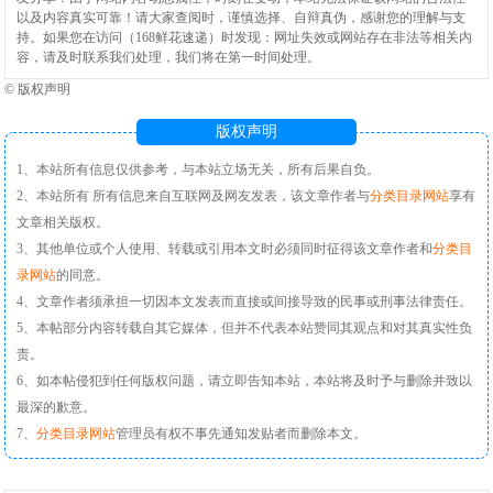
以及内容真实可靠！请大家查阅时，谨慎选择、自辩真伪，感谢您的理解与支
持。如果您在访问（168鲜花速递）时发现：网址失效或网站存在非法等相关内
容，请及时联系我们处理，我们将在第一时间处理。
©
版权声明
版权声明
1、本站所有信息仅供参考，与本站立场无关，所有后果自负。
2、本站所有 所有信息来自互联网及网友发表，该文章作者与
分类目录网站
享有
文章相关版权。
3、其他单位或个人使用、转载或引用本文时必须同时征得该文章作者和
分类目
录网站
的同意。
4、文章作者须承担一切因本文发表而直接或间接导致的民事或刑事法律责任。
5、本帖部分内容转载自其它媒体，但并不代表本站赞同其观点和对其真实性负
责。
6、如本帖侵犯到任何版权问题，请立即告知本站，本站将及时予与删除并致以
最深的歉意。
7、
分类目录网站
管理员有权不事先通知发贴者而删除本文。