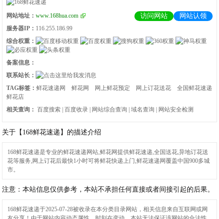
网站地址：
www.168hua.com
访问网站
网站认领
服务器IP：
116.255.186.99
综合权重：
备案信息：
联系站长：
TAG标签：
鲜花速递网
鲜花网
网上鲜花预定
网上订花送花
全国鲜花速递
鲜花店
相关查询：
百度搜索
|
百度收录
|
网站综合查询
|
域名查询
|
网站安全检测
关于【168鲜花速递】的描述介绍
168鲜花速递是专业的鲜花速递网站,鲜花网提供鲜花速递,全国送花,异地订花送
花等服务,网上订花后最快1小时可将鲜花快递上门,鲜花速递网覆盖中国900多城
市。
注意：本站信息仅供参考，本站不承担任何直接或者间接引起的后果。
168鲜花速递
于2025-07-28被收录在本分类目录网站，相关信息来自互联网或网
友分享！由于网站内容动态属性，时刻在变动，本站无法保证该网站的合法性