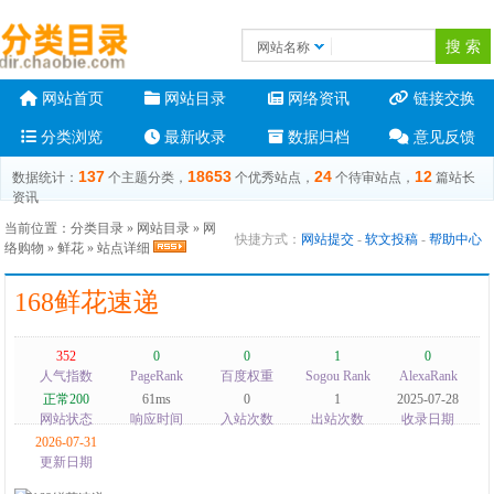
网站名称
网站首页
网站目录
网络资讯
链接交换
分类浏览
最新收录
数据归档
意见反馈
137
18653
24
12
数据统计：
个主题分类，
个优秀站点，
个待审站点，
篇站长
资讯
当前位置：
分类目录
»
网站目录
»
网
快捷方式：
网站提交
-
软文投稿
-
帮助中心
络购物
»
鲜花
» 站点详细
168鲜花速递
352
0
0
1
0
人气指数
PageRank
百度权重
Sogou Rank
AlexaRank
正常200
61ms
0
1
2025-07-28
网站状态
响应时间
入站次数
出站次数
收录日期
2026-07-31
更新日期